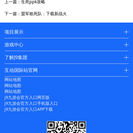
上一篇：生死ppk攻略
下一篇：盟军敢死队：下载新战火
项目展示
游戏中心
了解J9集团
互动国际站官网
网站地图
网站地图
网站地图
j9九游会官方入口网页版
j9九游会官方入口手机版入口
j9九游会官方入口APP下载