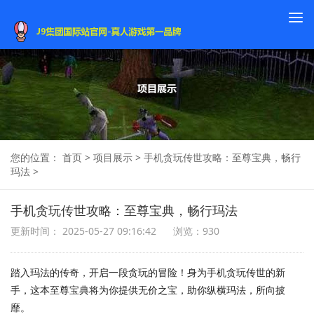
To
na
您的位置：
首页
>
项目展示
>
手机贪玩传世攻略：至尊宝典，畅行
玛法
>
手机贪玩传世攻略：至尊宝典，畅行玛法
更新时间： 2025-05-27 09:16:42
浏览：930
踏入玛法的传奇，开启一段贪玩的冒险！身为手机贪玩传世的新
手，这本至尊宝典将为你提供无价之宝，助你纵横玛法，所向披
靡。