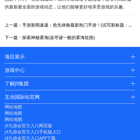
供最新最全面的游戏动态，让他们能够更好地享受游戏的乐趣。
上一篇：手游新闻速递：抢先体验最新热门手游！(试写新标题：抢先感受最新热门手游！——手游新闻快讯)
下一篇：探索神秘雾海(追寻谜一般的雾海纹路)
项目展示
游戏中心
了解J9集团
互动国际站官网
网站地图
网站地图
网站地图
j9九游会官方入口网页版
j9九游会官方入口手机版入口
j9九游会官方入口APP下载