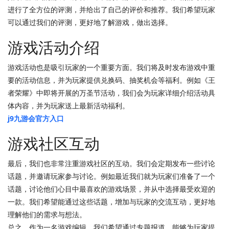
进行了全方位的评测，并给出了自己的评价和推荐。我们希望玩家
可以通过我们的评测，更好地了解游戏，做出选择。
游戏活动介绍
游戏活动也是吸引玩家的一个重要方面。我们将及时发布游戏中重
要的活动信息，并为玩家提供兑换码、抽奖机会等福利。例如《王
者荣耀》中即将开展的万圣节活动，我们会为玩家详细介绍活动具
体内容，并为玩家送上最新活动福利。
j9九游会官方入口
游戏社区互动
最后，我们也非常注重游戏社区的互动。我们会定期发布一些讨论
话题，并邀请玩家参与讨论。例如最近我们就为玩家们准备了一个
话题，讨论他们心目中最喜欢的游戏场景，并从中选择最受欢迎的
一款。我们希望能通过这些话题，增加与玩家的交流互动，更好地
理解他们的需求与想法。
总之，作为一名游戏编辑，我们希望通过专题报道，能够为玩家提