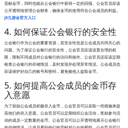
贡献金币，同时也能从公会银行中获得一定的回报。公会官员应该
公开透明地管理公会财务，确保金币的使用符合公会成员的利益。
j9九游会官方入口
4. 如何保证公会银行的安全性
公会银行作为公会的重要资源，其安全性也是公会成员共同关心的
问题。为了保证公会银行的安全性，公会官员应该设置合理的权
限，限制不同成员对公会银行的访问和操作。公会官员还应该定期
检查公会银行的存储情况，及时发现并处理异常情况。公会成员也
应该保护好自己的账号和密码，避免被他人盗取金币。
5. 如何提高公会成员的金币存
入意愿
为了鼓励公会成员积极存入金币，公会官员可以采取一些措施来提
高他们的存入意愿。公会官员可以定期组织公会活动，奖励参与活
动的成员一定数量的金币。公会官员可以公开透明地展示公会银行
的存储情况，让成员看到他们的贡献对公会的帮助。公会官员可以