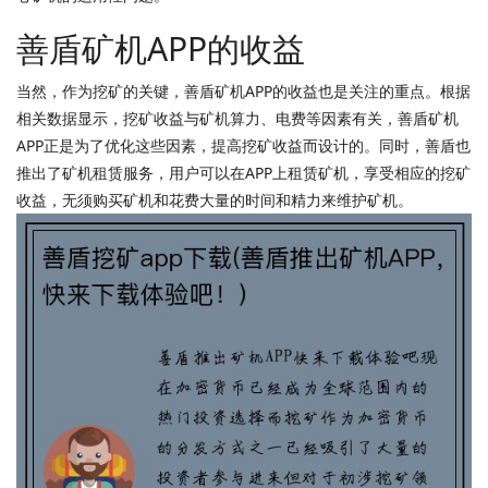
善盾矿机APP的收益
当然，作为挖矿的关键，善盾矿机APP的收益也是关注的重点。根据
相关数据显示，挖矿收益与矿机算力、电费等因素有关，善盾矿机
APP正是为了优化这些因素，提高挖矿收益而设计的。同时，善盾也
推出了矿机租赁服务，用户可以在APP上租赁矿机，享受相应的挖矿
收益，无须购买矿机和花费大量的时间和精力来维护矿机。